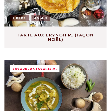
4 PERS.
40 MIN
TARTE AUX ERYNGII M. (FAÇON
NOËL)
SAVOUREUX FAVORIS M.