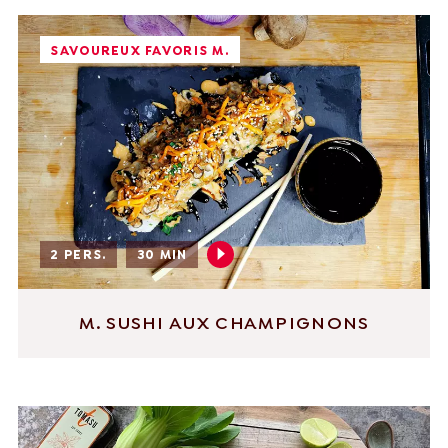
SAVOUREUX FAVORIS M.
English
Français
Nederlands
Deutsch
+31 174 245 543
Français
sales@mitrofresh.com
2 PERS.
30 MIN
M. SUSHI AUX CHAMPIGNONS