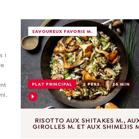
SAVOUREUX FAVORIS M.
 !
re
PLAT PRINCIPAL
2 PERS.
25 MIN
ont
mi.
RISOTTO AUX SHITAKES M., AU
GIROLLES M. ET AUX SHIMEJIS 