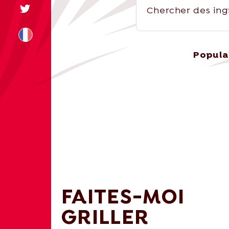
Popula
+31 174 245 543
sales@mitrofre
FAITES-MOI
GRILLER