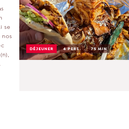
as
n
i se
s nos
ec
DÉJEUNER
4 PERS.
75 MIN
(n),
.