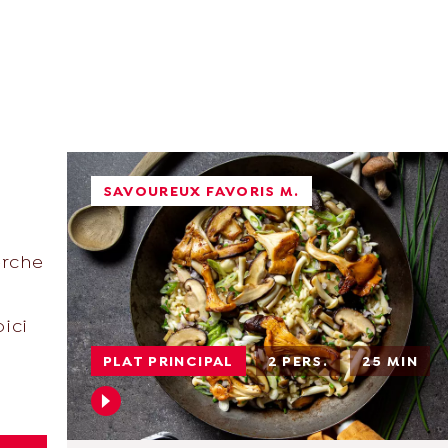
SAVOUREUX FAVORIS M.
erche
ici
PLAT PRINCIPAL
2 PERS.
25 MIN