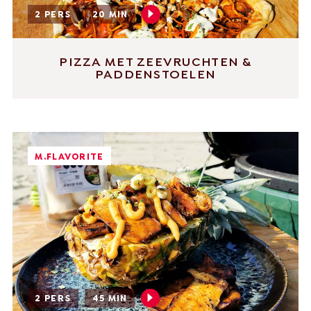
2 PERS
20 MIN
PIZZA MET ZEEVRUCHTEN &
PADDENSTOELEN
M.FLAVORITE
2 PERS
45 MIN