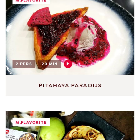
M.FLAVORITE
2 PERS
20 MIN
PITAHAYA PARADIJS
M.FLAVORITE