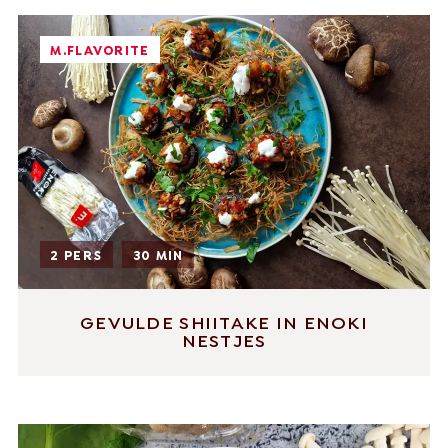
M.FLAVORITE
English
Nederlands
Nederlands
Deutsch
+31 174 245 543
Français
2 PERS
30 MIN
sales@mitrofresh.com
GEVULDE SHIITAKE IN ENOKI
NESTJES