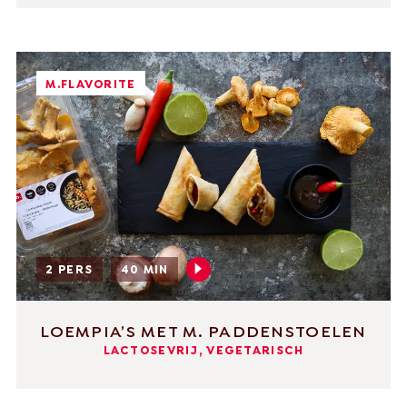
M.FLAVORITE
2 PERS
40 MIN
LOEMPIA’S MET M. PADDENSTOELEN
LACTOSEVRIJ, VEGETARISCH