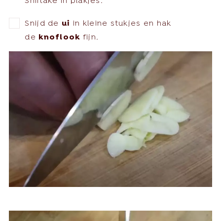
Shiitake in plakjes.
Snijd de
ui
in kleine stukjes en hak
de
knoflook
fijn.