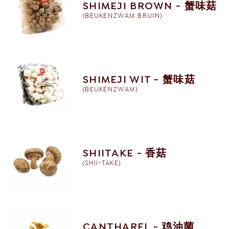
SHIMEJI BROWN - 蟹味菇
(
BEUKENZWAM BRUIN
)
SHIMEJI WIT - 蟹味菇
(
BEUKENZWAM
)
SHIITAKE - 香菇
(
SHII-TAKE
)
CANTHAREL - 鸡油菌