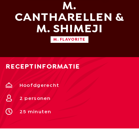
M.
CANTHARELLEN &
M. SHIMEJI
English
Nederlands
M. FLAVORITE
Nederlands
Deutsch
RECEPTINFORMATIE
+31 174 245 543
Français
sales@mitrofresh.com
Hoofdgerecht
2 personen
25 minuten