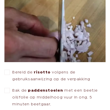
Bereid de
risotto
volgens de
gebruiksaanwijzing op de verpakking
Bak de
paddenstoelen
met een beetje
olijfolie op middelhoog vuur in ong. 5
minuten beetgaar.