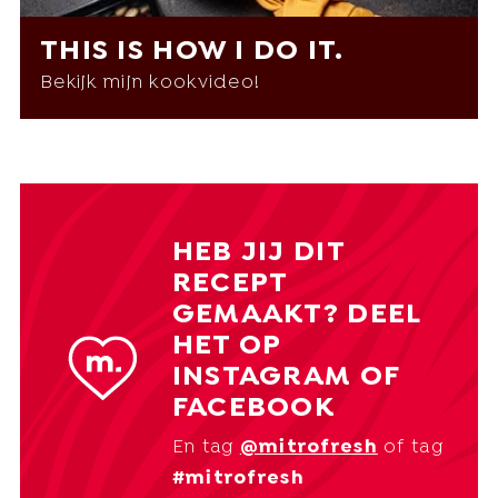
THIS IS HOW I DO IT.
Bekijk mijn kookvideo!
HEB JIJ DIT
RECEPT
GEMAAKT? DEEL
HET OP
INSTAGRAM OF
FACEBOOK
En tag
@mitrofresh
of tag
#mitrofresh