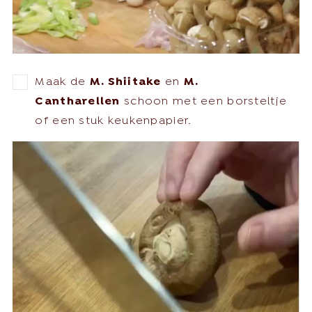
Maak de
M. Shiitake
en
M.
Cantharellen
schoon met een borsteltje
of een stuk keukenpapier.