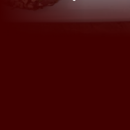
English
Français
Nederlands
Deutsch
+31 174 245 543
Français
sales@mitrofresh.com