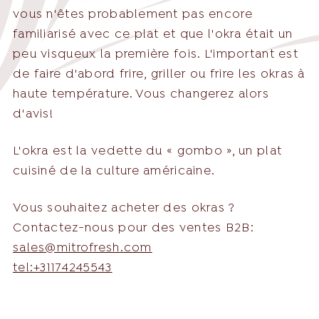
vous n'êtes probablement pas encore
familiarisé avec ce plat et que l'okra était un
English
Français
peu visqueux la première fois. L'important est
Nederlands
de faire d'abord frire, griller ou frire les okras à
haute température. Vous changerez alors
Deutsch
d'avis!
+31 174 245 543
Français
L'okra est la vedette du « gombo », un plat
sales@mitrofresh.com
cuisiné de la culture américaine.
Vous souhaitez acheter des okras ?
Contactez-nous pour des ventes B2B:
sales@mitrofresh.com
tel:+31174245543