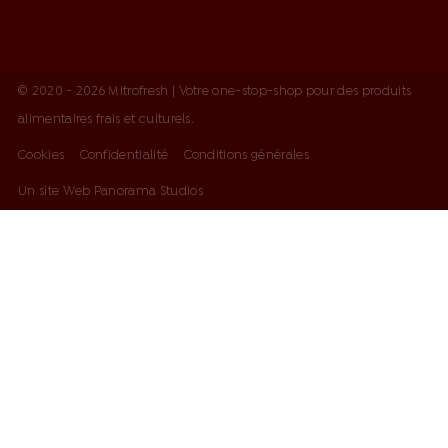
© 2020 - 2026 Mitrofresh | Votre one-stop-shop pour des produits
alimentaires frais et culturels.
Cookies
Confidentialité
Conditions générales
Un site Web Panorama Studios