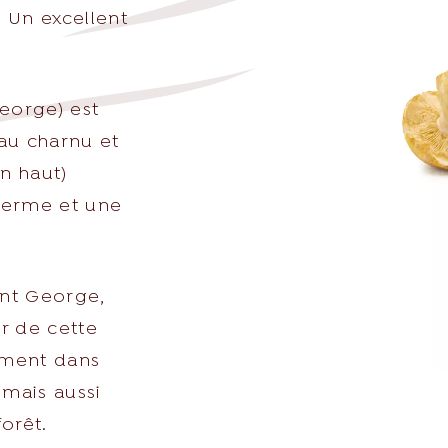
 Un excellent
eorge) est
au charnu et
n haut)
 ferme et une
sh.com
int George,
r de cette
lement dans
 mais aussi
forêt.