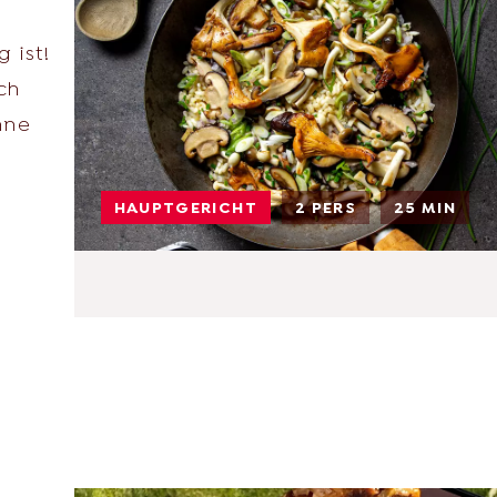
 ist!
ch
nne
HAUPTGERICHT
2 PERS
25 MIN