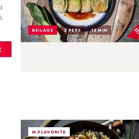
d
),
BEILAGE
2 PERS
13 MIN
E
M.FLAVORITE