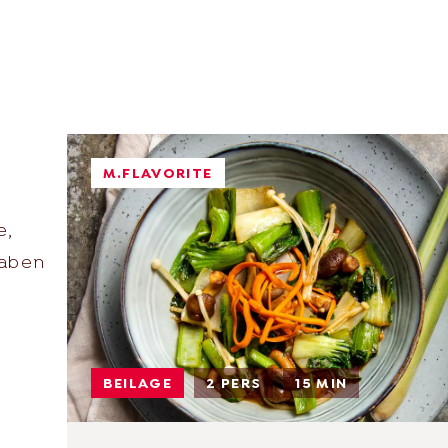
M.FLAVORITE
e,
haben
BEILAGE
2 PERS
15 MIN