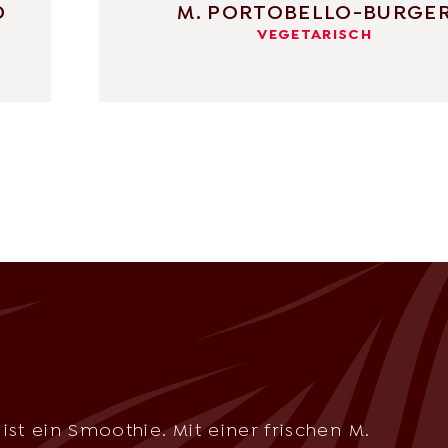
D
M. PORTOBELLO-BURGE
VEGETARISCH
st ein Smoothie. Mit einer frischen M.