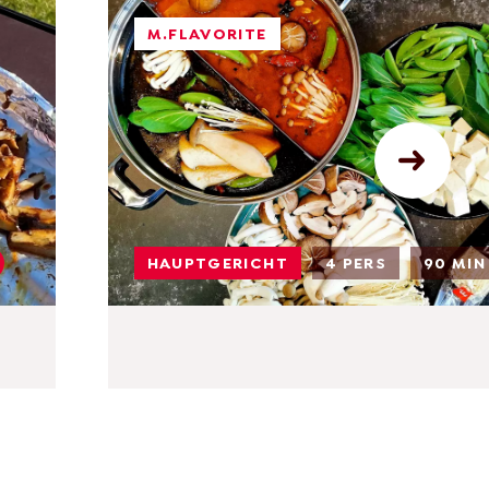
M.FLAVORITE
HAUPTGERICHT
4 PERS
90 MIN