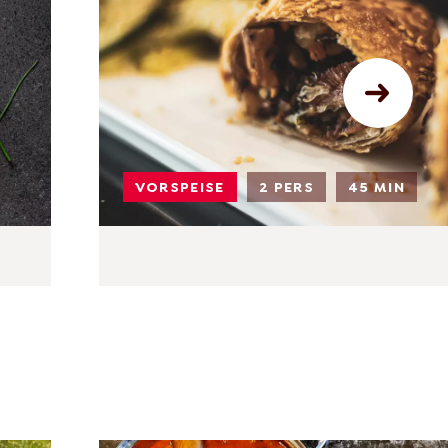
VORSPEISE
2 PERS
45 MIN