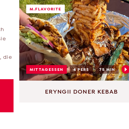
M.FLAVORITE
ch
sie
, die
MITTAGESSEN
4 PERS
75 MIN
ERYNGII DONER KEBAB