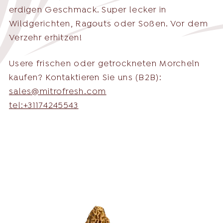
Nederlands
erdigen Geschmack. Super lecker in
Wildgerichten, Ragouts oder Soßen. Vor dem
Deutsch
+31 174 245 543
Verzehr erhitzen!
Français
sales@mitrofresh.com
Usere frischen oder getrockneten Morcheln
kaufen? Kontaktieren Sie uns (B2B):
sales@mitrofresh.com
tel:+31174245543