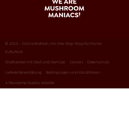
© 2020 - 2026 Mitrofresh | Ihr One-Stop-Shop für frische
Kulturkost.
Großhandel mit Obst und Gemüse
Cookies
Datenschutz
Lieferantenerklärung
Bedingungen und Konditionen
A Panorama Studios website