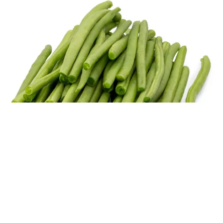
LES HARICOTS VERTS - 长豆/豇豆
(
FEINE BOHNEN
)