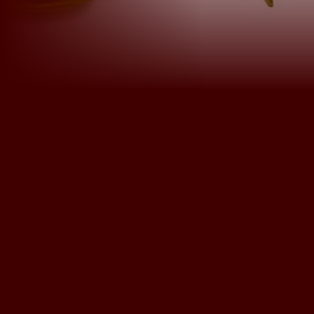
Nederlands
Deutsch
+31 174 245 543
Français
sales@mitrofresh.com