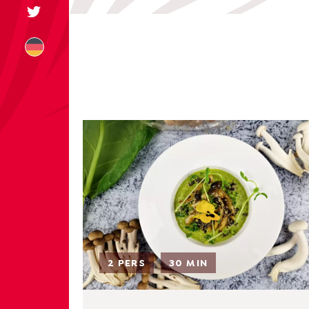
+31 174 245 543
sales@mitrofre
2 PERS
30 MIN