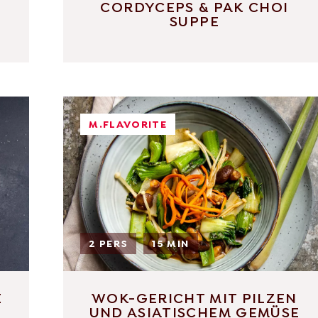
CORDYCEPS & PAK CHOI
SUPPE
M.FLAVORITE
2 PERS
15 MIN
E
WOK-GERICHT MIT PILZEN
UND ASIATISCHEM GEMÜSE