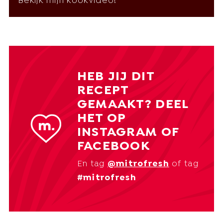
Bekijk mijn kookvideo!
HEB JIJ DIT
RECEPT
GEMAAKT? DEEL
HET OP
INSTAGRAM OF
FACEBOOK
En tag
@mitrofresh
of tag
#mitrofresh