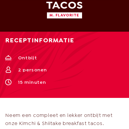
TACOS
M. FLAVORITE
English
Nederlands
RECEPTINFORMATIE
Nederlands
Deutsch
Ontbijt
+31 174 245 543
2 personen
Français
sales@mitrofresh.com
15 minuten
Neem een compleet en lekker ontbijt met
onze Kimchi & Shiitake breakfast tacos.