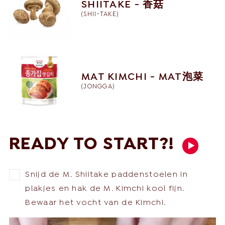
SHIITAKE - 香菇
(
SHII-TAKE
)
MAT KIMCHI - MAT泡菜
(
JONGGA
)
READY TO START?!
Snijd de M. Shiitake paddenstoelen in
plakjes en hak de M. Kimchi kool fijn.
Bewaar het vocht van de Kimchi.