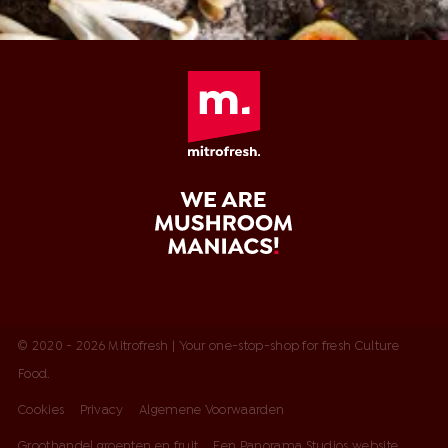
© 2020 - 2026 Mitrofresh | Your one-stop-shop for fresh Culture
Food.
Cookies
Privacy
Algemene Voorwaarden
Groothandel groenten en fruit
Een Panorama Studios website