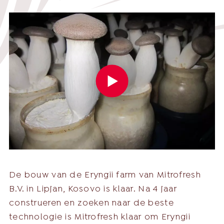
English
Nederlands
Nederlands
Deutsch
+31 174 245 543
Français
sales@mitrofresh.com
De bouw van de Eryngii farm van Mitrofresh
B.V. in Lipjan, Kosovo is klaar. Na 4 jaar
construeren en zoeken naar de beste
technologie is Mitrofresh klaar om Eryngii