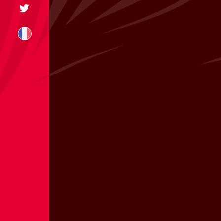
+31 174 245 543
sales@mitrofre