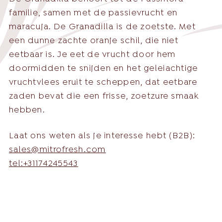
familie, samen met de passievrucht en
maracuja. De Granadilla is de zoetste. Met
een dunne zachte oranje schil, die niet
English
eetbaar is. Je eet de vrucht door hem
Nederlands
doormidden te snijden en het geleiachtige
Nederlands
vruchtvlees eruit te scheppen, dat eetbare
zaden bevat die een frisse, zoetzure smaak
Deutsch
hebben.
+31 174 245 543
Français
sales@mitrofresh.com
Laat ons weten als je interesse hebt (B2B):
sales@mitrofresh.com
tel:+31174245543