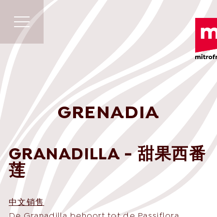
GRENADIA
GRANADILLA - 甜果西番
莲
中文销售
De Granadilla behoort tot de Passiflora