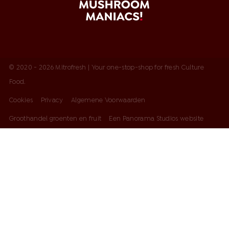
© 2020 - 2026 Mitrofresh | Your one-stop-shop for fresh Culture
Food.
Cookies
Privacy
Algemene Voorwaarden
Groothandel groenten en fruit
Een Panorama Studios website