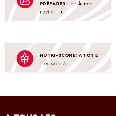
PRÉPARER : ++ À +++
Facile: - +
NUTRI-SCORE: A TOT E
Très sain: A