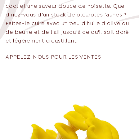
cool et une saveur douce de noisette. Que
diriez-vous d'un steak de pleurotes jaunes ?
English
Français
Faites-le cuire avec un peu d'huile d'olive ou
Nederlands
de beurre et de l'ail jusqu'à ce qu'il soit doré
et légèrement croustillant.
Deutsch
+31 174 245 543
APPELEZ-NOUS POUR LES VENTES
Français
sales@mitrofresh.com