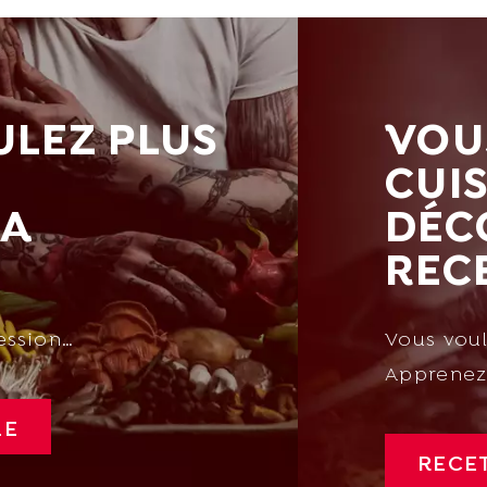
ULEZ PLUS
VOU
CUIS
LA
DÉC
REC
ession…
Vous voul
Apprenez
LE
RECE