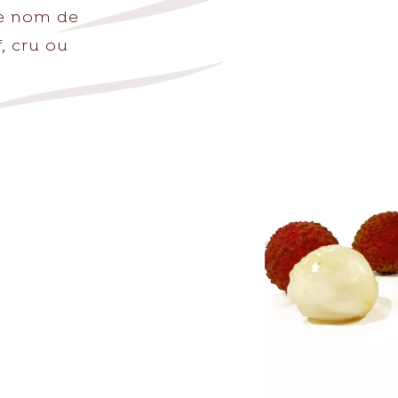
le nom de
f, cru ou
sh.com