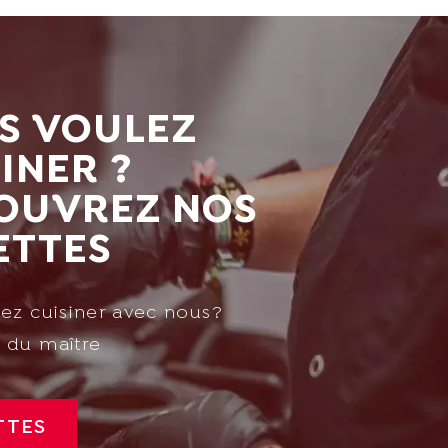
S VOULEZ
INER ?
OUVREZ NOS
ETTES
ez cuisiner avec nous?
 du maître
TTES