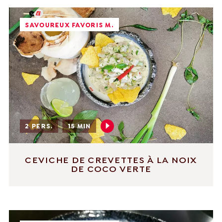
SAVOUREUX FAVORIS M.
English
Français
Nederlands
Deutsch
+31 174 245 543
Français
sales@mitrofresh.com
2 PERS.
15 MIN
CEVICHE DE CREVETTES À LA NOIX
DE COCO VERTE