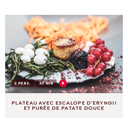
English
Français
Nederlands
Deutsch
+31 174 245 543
Français
sales@mitrofresh.com
2 PERS.
30 MIN
PLATEAU AVEC ESCALOPE D’ERYNGII
ET PURÉE DE PATATE DOUCE