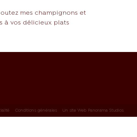
. Ajoutez mes champignons et
s à vos délicieux plats
ialité
Conditions générales
Un site Web Panorama Studios