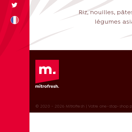
Riz, nouilles, pâ
légumes asia
+31 174 245 543
sales@mitrofre
© 2020 - 2026 Mitrofresh | Votre one-stop-shop pou