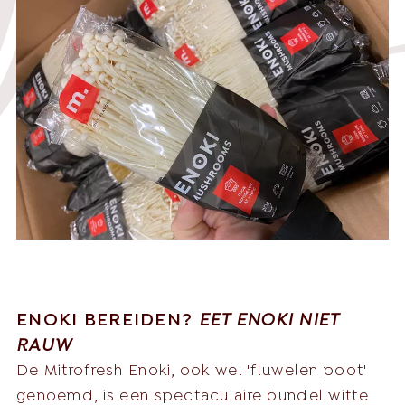
English
Nederlands
Nederlands
Deutsch
+31 174 245 543
Français
sales@mitrofresh.com
ENOKI BEREIDEN?
EET ENOKI NIET
RAUW
De Mitrofresh Enoki, ook wel 'fluwelen poot'
genoemd, is een spectaculaire bundel witte