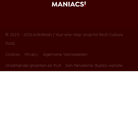
© 2020 - 2026 Mitrofresh | Your one-stop-shop for fresh Culture
Food.
Cookies
Privacy
Algemene Voorwaarden
Groothandel groenten en fruit
Een Panorama Studios website