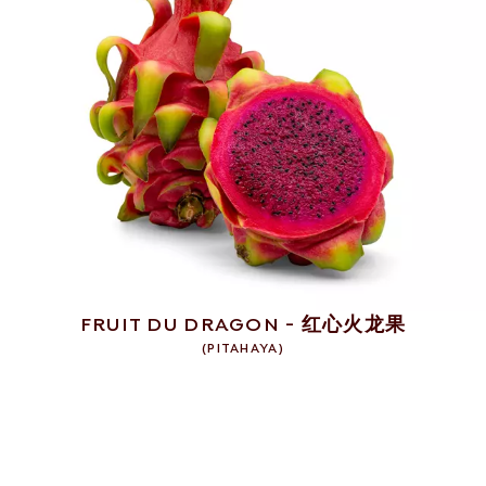
FRUIT DU DRAGON - 红心火龙果
(
PITAHAYA
)