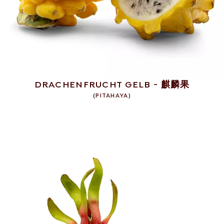
English
Français
Nederlands
Deutsch
DRACHENFRUCHT GELB - 麒麟果
+31 174 245 543
(
PITAHAYA
)
Français
sales@mitrofresh.com