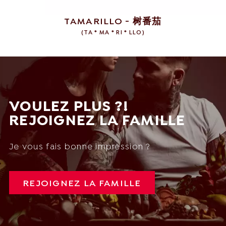
TAMARILLO - 树番茄
(
TA * MA * RI * LLO
)
VOULEZ PLUS ?!
REJOIGNEZ LA FAMILLE
Je vous fais bonne impression ?
REJOIGNEZ LA FAMILLE