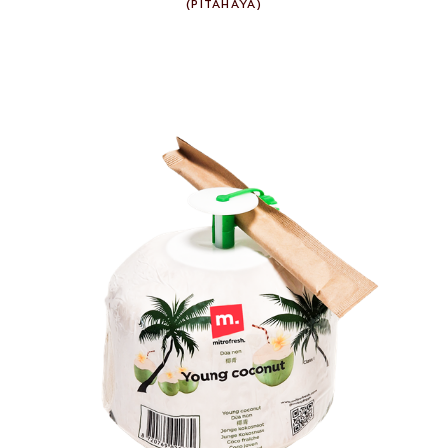
(
PITAHAYA
)