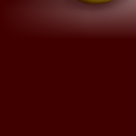
English
Français
Nederlands
Deutsch
+31 174 245 543
Français
sales@mitrofresh.com